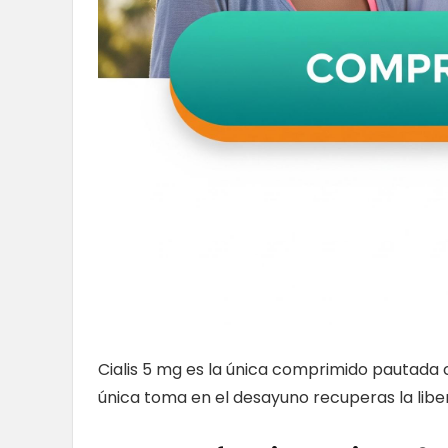
Cialis 5 mg es la única comprimido pautada 
única toma en el desayuno recuperas la libert