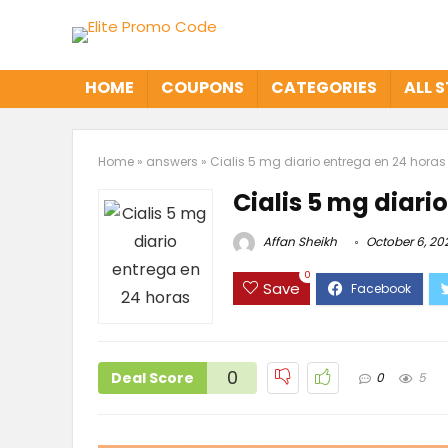
HOME
COUPONS
CATEGORIES
ALL 
Home
»
answers
»
Cialis 5 mg diario entrega en 24 horas
Cialis 5 mg diari
Affan Sheikh
October 6, 20
0
Save
0
Deal Score
0
5