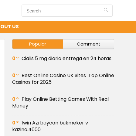
OUT US
Popular
Comment
0
Cialis 5 mg diario entrega en 24 horas
0
Best Online Casino UK Sites ️ Top Online
Casinos for 2025 ️
0
Play Online Betting Games With Real
Money
0
1win Azrbaycan bukmeker v
kazino.4600